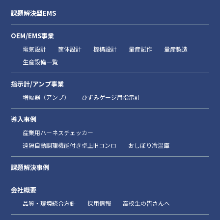
課題解決型EMS
OEM/EMS事業
電気設計
筐体設計
機構設計
量産試作
量産製造
生産設備一覧
指示計/アンプ事業
増幅器（アンプ）
ひずみゲージ用指示計
導入事例
産業用ハーネスチェッカー
遠隔自動調理機能付き卓上IHコンロ
おしぼり冷温庫
課題解決事例
会社概要
品質・環境統合方針
採用情報
高校生の皆さんへ