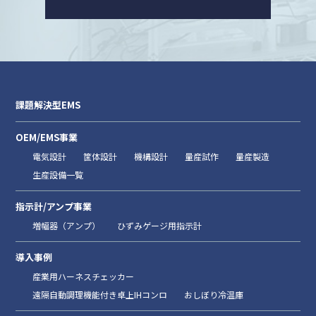
課題解決型EMS
OEM/EMS事業
電気設計
筐体設計
機構設計
量産試作
量産製造
生産設備一覧
指示計/アンプ事業
増幅器（アンプ）
ひずみゲージ用指示計
導入事例
産業用ハーネスチェッカー
遠隔自動調理機能付き卓上IHコンロ
おしぼり冷温庫